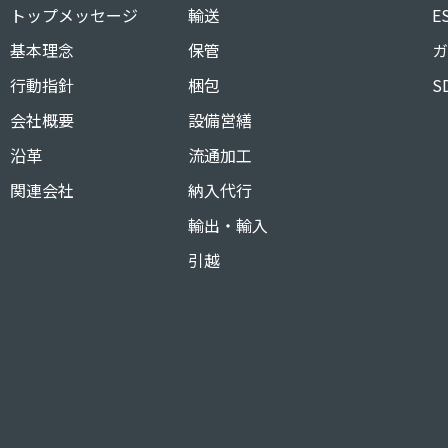
トップメッセージ
輸送
E
基本理念
保管
ガ
行動指針
梱包
S
会社概要
設備営繕
沿革
流通加工
関連会社
納入代行
輸出・輸入
引越