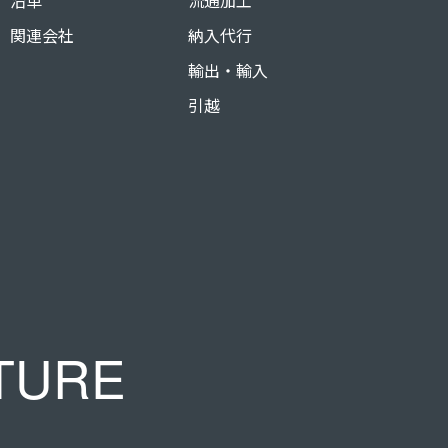
沿革
流通加工
関連会社
納入代行
輸出・輸入
引越
TURE