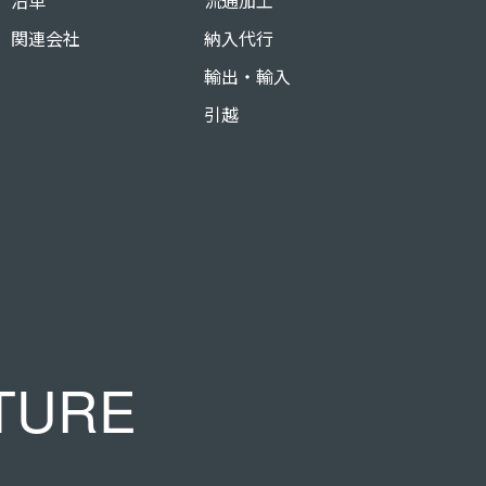
沿革
流通加工
関連会社
納入代行
輸出・輸入
引越
TURE