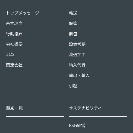
トップメッセージ
輸送
基本理念
保管
行動指針
梱包
会社概要
設備営繕
沿革
流通加工
関連会社
納入代行
輸出・輸入
引越
拠点一覧
サステナビリティ
ESG経営